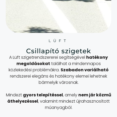
LÜFT
Csillapító szigetek
A Lüft szigetrendszererei segítségével
hatékony
megoldásokat
találhat a mindennapos
közlekedési problémákra.
Szabadon variálható
rendszerei elegáns és hatékony elemei lehetnek
bármelyik városnak.
Mindezt
gyors telepítéssel
, amely
nem jár közmű
áthelyezéssel
, valamint mindezt újrahasznosított
műanyagból.