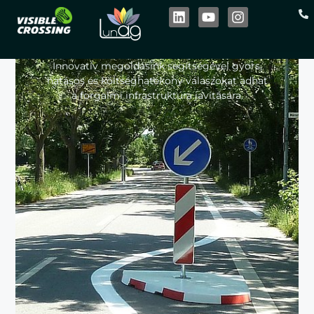
Forgalomterelő -,
csillapító elemek
Innovatív megoldásink segítségével gyors,
hatásos és költséghatékony válaszokat adhat
a forgalmi infrastruktúra javítására.